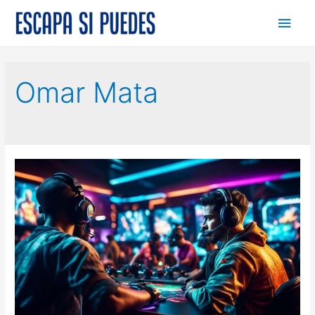
Main
Men
Omar Mata