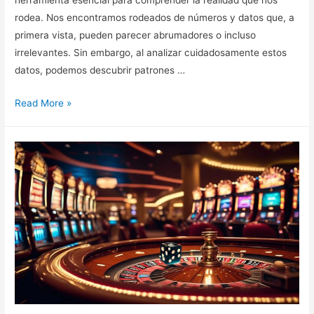
rodea. Nos encontramos rodeados de números y datos que, a
primera vista, pueden parecer abrumadores o incluso
irrelevantes. Sin embargo, al analizar cuidadosamente estos
datos, podemos descubrir patrones …
¿Qué
Read More »
Revelan
las
Estadísticas?
7
Datos
Sorprendentes