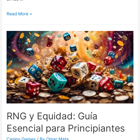
Análisis
Read More »
de
Juegos:
5
Componentes
Fundamentales
RNG y Equidad: Guía
Esencial para Principiantes
Casino Games
/ By
Omar Mata