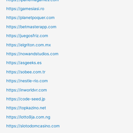
https://gamesiasi.ro
https://planetpoquer.com
https://betmasterapp.com
https://juegosfriz.com
https://elgriton.com.mx
https://nowandstudios.com
https://asgeeks.es
https://sobee.com.tr
https://nestle-rio.com
https://inworldvr.com
https://code-seed.jp
https://topkazino.net
https://lotto9ja.com.ng
https://slotodomcasino.com