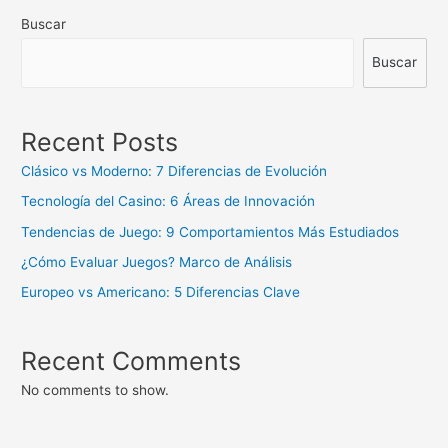
de
ganar
Buscar
en
entradas
slot
Buscar
casino
en
línea
Recent Posts
Clásico vs Moderno: 7 Diferencias de Evolución
Tecnología del Casino: 6 Áreas de Innovación
Tendencias de Juego: 9 Comportamientos Más Estudiados
¿Cómo Evaluar Juegos? Marco de Análisis
Europeo vs Americano: 5 Diferencias Clave
Recent Comments
No comments to show.