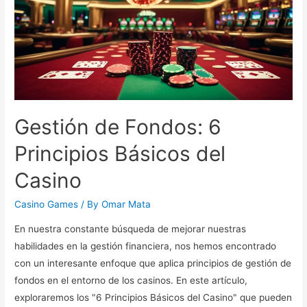
del
Juego
Gestión de Fondos: 6
Principios Básicos del
Casino
Casino Games
/ By
Omar Mata
En nuestra constante búsqueda de mejorar nuestras
habilidades en la gestión financiera, nos hemos encontrado
con un interesante enfoque que aplica principios de gestión de
fondos en el entorno de los casinos. En este artículo,
exploraremos los "6 Principios Básicos del Casino" que pueden