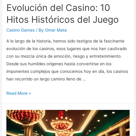
Evolución del Casino: 10
Hitos Históricos del Juego
Casino Games
/ By
Omar Mata
A lo largo de la historia, hemos sido testigos de la fascinante
evolución de los casinos, esos lugares que nos han cautivado
con su mezcla única de emoción, riesgo y entretenimiento.
Desde sus humildes orígenes hasta convertirse en los
imponentes complejos que conocemos hoy en día, los casinos
han recorrido un largo camino lleno de …
Evolución
Read More »
del
Casino:
10
Hitos
Históricos