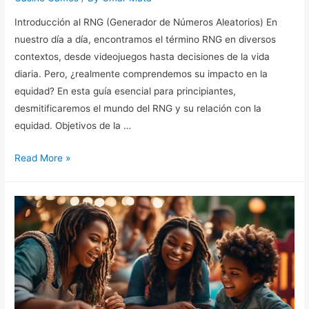
Introducción al RNG (Generador de Números Aleatorios) En
nuestro día a día, encontramos el término RNG en diversos
contextos, desde videojuegos hasta decisiones de la vida
diaria. Pero, ¿realmente comprendemos su impacto en la
equidad? En esta guía esencial para principiantes,
desmitificaremos el mundo del RNG y su relación con la
equidad. Objetivos de la …
RNG
Read More »
y
Equidad:
Guía
Esencial
para
Principiantes