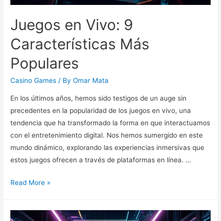
Juegos en Vivo: 9
Características Más
Populares
Casino Games
/ By
Omar Mata
En los últimos años, hemos sido testigos de un auge sin
precedentes en la popularidad de los juegos en vivo, una
tendencia que ha transformado la forma en que interactuamos
con el entretenimiento digital. Nos hemos sumergido en este
mundo dinámico, explorando las experiencias inmersivas que
estos juegos ofrecen a través de plataformas en línea. …
Juegos
Read More »
en
Vivo:
9