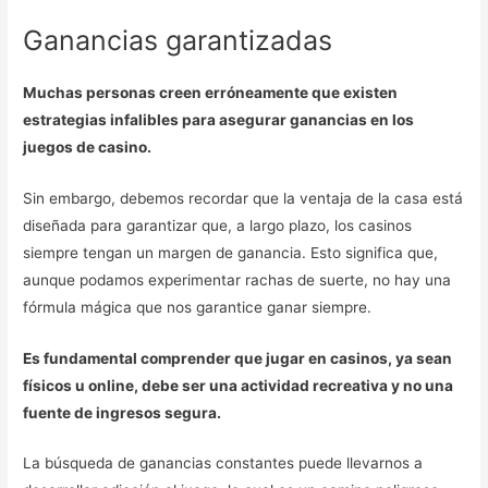
Ganancias garantizadas
Muchas personas creen erróneamente que existen
estrategias infalibles para asegurar ganancias en los
juegos de casino.
Sin embargo, debemos recordar que la ventaja de la casa está
diseñada para garantizar que, a largo plazo, los casinos
siempre tengan un margen de ganancia. Esto significa que,
aunque podamos experimentar rachas de suerte, no hay una
fórmula mágica que nos garantice ganar siempre.
Es fundamental comprender que jugar en casinos, ya sean
físicos u online, debe ser una actividad recreativa y no una
fuente de ingresos segura.
La búsqueda de ganancias constantes puede llevarnos a