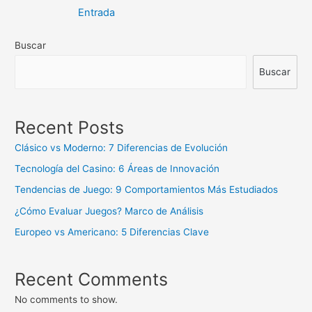
de
Entrada
entradas
Buscar
Buscar
Recent Posts
Clásico vs Moderno: 7 Diferencias de Evolución
Tecnología del Casino: 6 Áreas de Innovación
Tendencias de Juego: 9 Comportamientos Más Estudiados
¿Cómo Evaluar Juegos? Marco de Análisis
Europeo vs Americano: 5 Diferencias Clave
Recent Comments
No comments to show.