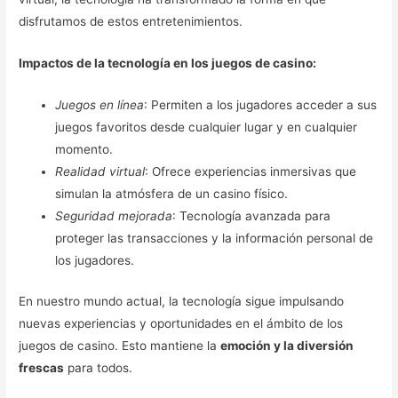
disfrutamos de estos entretenimientos.
Impactos de la tecnología en los juegos de casino:
Juegos en línea
: Permiten a los jugadores acceder a sus
juegos favoritos desde cualquier lugar y en cualquier
momento.
Realidad virtual
: Ofrece experiencias inmersivas que
simulan la atmósfera de un casino físico.
Seguridad mejorada
: Tecnología avanzada para
proteger las transacciones y la información personal de
los jugadores.
En nuestro mundo actual, la tecnología sigue impulsando
nuevas experiencias y oportunidades en el ámbito de los
juegos de casino. Esto mantiene la
emoción y la diversión
frescas
para todos.