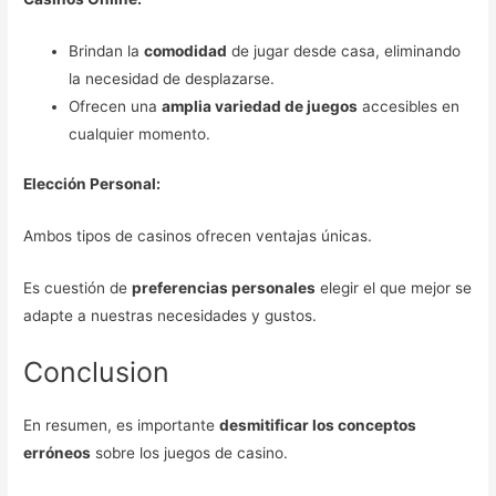
Brindan la
comodidad
de jugar desde casa, eliminando
la necesidad de desplazarse.
Ofrecen una
amplia variedad de juegos
accesibles en
cualquier momento.
Elección Personal:
Ambos tipos de casinos ofrecen ventajas únicas.
Es cuestión de
preferencias personales
elegir el que mejor se
adapte a nuestras necesidades y gustos.
Conclusion
En resumen, es importante
desmitificar los conceptos
erróneos
sobre los juegos de casino.