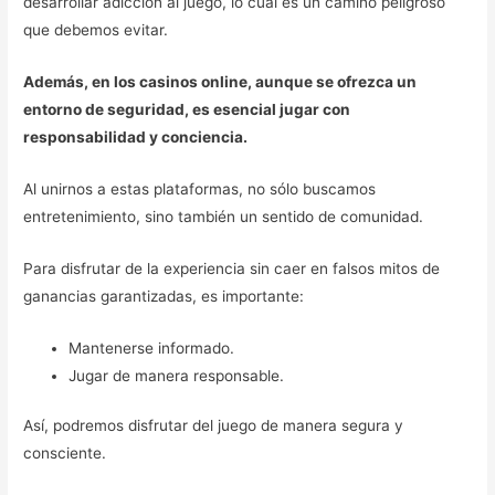
desarrollar adicción al juego, lo cual es un camino peligroso
que debemos evitar.
Además, en los casinos online, aunque se ofrezca un
entorno de seguridad, es esencial jugar con
responsabilidad y conciencia.
Al unirnos a estas plataformas, no sólo buscamos
entretenimiento, sino también un sentido de comunidad.
Para disfrutar de la experiencia sin caer en falsos mitos de
ganancias garantizadas, es importante:
Mantenerse informado.
Jugar de manera responsable.
Así, podremos disfrutar del juego de manera segura y
consciente.