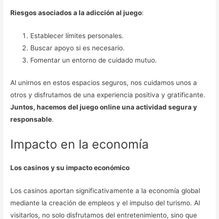
Riesgos asociados a la adicción al juego
:
Establecer límites personales.
Buscar apoyo si es necesario.
Fomentar un entorno de cuidado mutuo.
Al unirnos en estos espacios seguros, nos cuidamos unos a
otros y disfrutamos de una experiencia positiva y gratificante.
Juntos, hacemos del juego online una actividad segura y
responsable
.
Impacto en la economía
Los casinos y su impacto económico
Los casinos aportan significativamente a la economía global
mediante la creación de empleos y el impulso del turismo. Al
visitarlos, no solo disfrutamos del entretenimiento, sino que