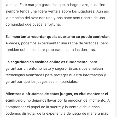
la casa. Este margen garantiza que, a largo plazo, el casino
siempre tenga una ligera ventaja sobre los jugadores. Aun así,
la emoción del azar nos une y nos hace sentir parte de una
comunidad que busca la fortuna.
Es importante recordar que la suerte no se puede controlar.
A veces, podemos experimentar una racha de victorias, pero
también debemos estar preparados para las derrotas.
La seguridad en casinos online es fundamental
para
garantizar un entorno justo y seguro. Estos sitios emplean
tecnologías avanzadas para proteger nuestra información y
garantizar que los juegos sean imparciales.
Mientras disfrutamos de estos juegos, es vital mantener el
equilibrio
y no dejarnos llevar por la emoción del momento. Al
comprender el papel de la suerte y la ventaja de la casa,
podemos disfrutar de la experiencia de juego de manera más