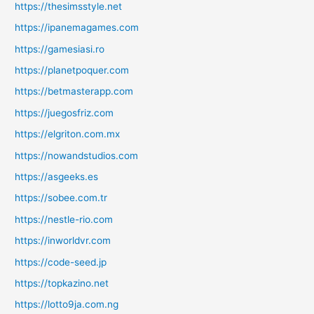
https://thesimsstyle.net
https://ipanemagames.com
https://gamesiasi.ro
https://planetpoquer.com
https://betmasterapp.com
https://juegosfriz.com
https://elgriton.com.mx
https://nowandstudios.com
https://asgeeks.es
https://sobee.com.tr
https://nestle-rio.com
https://inworldvr.com
https://code-seed.jp
https://topkazino.net
https://lotto9ja.com.ng